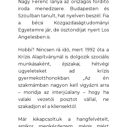
Nagy Ferenc lánya az országos fordító
iroda menedzsere. Budapesten és
Szöulban tanult, hat nyelven beszél. Fia
a bécsi Közgazdaságtudományi
Egyetemre jár, de ösztöndíjat nyert Los
Angelesben is.
Hobbi? Nincsen rá idő, mert 1992 óta a
Krízis Alapítványnál is dolgozik szociális
munkásaként, éjszakai, hétvégi
ügyeleteket ad krízis
gyermekotthonokban. „Az én
szakmámban nagyon kell vigyázni arra
– mondja az interjúalany – hogy ha
valaki vezetői posztot vállal, ne
szakadjon el a kliensektől.
Már kikapcsoltuk a hangfelvételt,
amikor megkérdezem: mégis miért