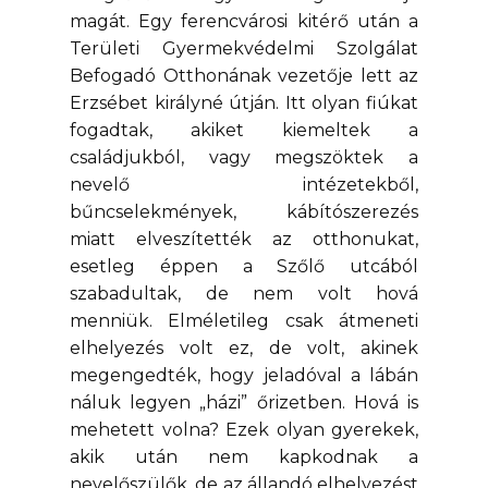
magát. Egy ferencvárosi kitérő után a
Területi Gyermekvédelmi Szolgálat
Befogadó Otthonának vezetője lett az
Erzsébet királyné útján. Itt olyan fiúkat
fogadtak, akiket kiemeltek a
családjukból, vagy megszöktek a
nevelő intézetekből,
bűncselekmények, kábítószerezés
miatt elveszítették az otthonukat,
esetleg éppen a Szőlő utcából
szabadultak, de nem volt hová
menniük. Elméletileg csak átmeneti
elhelyezés volt ez, de volt, akinek
megengedték, hogy jeladóval a lábán
náluk legyen „házi” őrizetben. Hová is
mehetett volna? Ezek olyan gyerekek,
akik után nem kapkodnak a
nevelőszülők, de az állandó elhelyezést