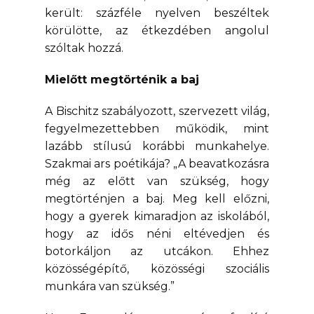
került: százféle nyelven beszéltek
körülötte, az étkezdében angolul
szóltak hozzá.
Mielőtt megtörténik a baj
A Bischitz szabályozott, szervezett világ,
fegyelmezettebben működik, mint
lazább stílusú korábbi munkahelye.
Szakmai ars poétikája? „A beavatkozásra
még az előtt van szükség, hogy
megtörténjen a baj. Meg kell előzni,
hogy a gyerek kimaradjon az iskolából,
hogy az idős néni eltévedjen és
botorkáljon az utcákon. Ehhez
közösségépítő, közösségi szociális
munkára van szükség.”