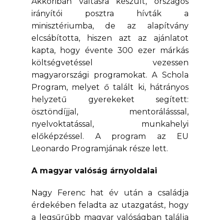
Akkoriban váltásra készült, országos
irányítói posztra hívták a
minisztériumba, de az alapítvány
elcsábította, hiszen azt az ajánlatot
kapta, hogy évente 300 ezer márkás
költségvetéssel vezessen
magyarországi programokat. A Schola
Program, melyet ő talált ki, hátrányos
helyzetű gyerekeket segített:
ösztöndíjjal, mentorálásssal,
nyelvoktatással, munkahelyi
előképzéssel. A program az EU
Leonardo Programjának része lett.
A magyar valóság árnyoldalai
Nagy Ferenc hat év után a családja
érdekében feladta az utazgatást, hogy
a legsűrűbb magyar valóságban találja