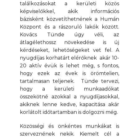
találkozásokat a kerületi közös
képviselőkkel, akik információs
bázisként közvetíthetnének a Humán
Központ és a rászoruló lakók között.
Kovács Tünde úgy véli, az
átlagélethossz növekedése is új
kérdéseket, lehetőségeket vet fel. A
nyugdíjas korhatárt elérőknek akár 10-
20 aktív évük is lehet még, s fontos,
hogy ezek az évek is örömtelien,
tartalmasan teljenek. Tünde tervezi,
hogy a kerületi munkaadókat
összekötné azokkal a nyugdíjasokkal,
akiknek lenne kedve, kapacitása akár
korlátolt időtartamban is dolgozni még.
Közösségi és önkéntes munkákat is
szerveznének nekik. Kiemelt cél a