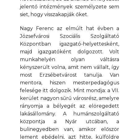
jelentő intézmények személyzete sem
siet, hogy visszakapják őket.
Nagy Ferenc az elmúlt hat évben a
Józsefvárosi Szociális Szolgáltató
Központban igazgató-helyettesként,
majd igazgatóként dolgozott. Volt
munkahelyén olyan váltásra
kényszerült volna, amit nem vállalt, így
most Erzsébetvárost tanulja. Van
mentora, hiszen mesterpedagógus
felesége itt dolgozik. Mint mondja: a VII.
kerület nagyon sűrű városrész, amelyre
rányomja a bélyegét az elöregedett
lakásállomány. A humánszolgáltató
központja a Nyár utcában, a
bulinegyedben van, amikor először
lement ebédelni, azt hitte, külföldre