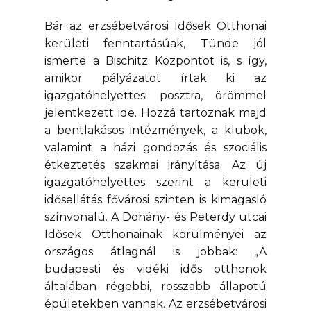
Bár az erzsébetvárosi Idősek Otthonai
kerületi fenntartásúak, Tünde jól
ismerte a Bischitz Központot is, s így,
amikor pályázatot írtak ki az
igazgatóhelyettesi posztra, örömmel
jelentkezett ide. Hozzá tartoznak majd
a bentlakásos intézmények, a klubok,
valamint a házi gondozás és szociális
étkeztetés szakmai irányítása. Az új
igazgatóhelyettes szerint a kerületi
idősellátás fővárosi szinten is kimagasló
színvonalú. A Dohány- és Peterdy utcai
Idősek Otthonainak körülményei az
országos átlagnál is jobbak: „A
budapesti és vidéki idős otthonok
általában régebbi, rosszabb állapotú
épületekben vannak. Az erzsébetvárosi