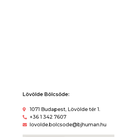
Lövölde Bölcsőde:
1071 Budapest, Lövölde tér 1.
+36 1 342 7607
lovolde.bolcsode@bjhuman.hu