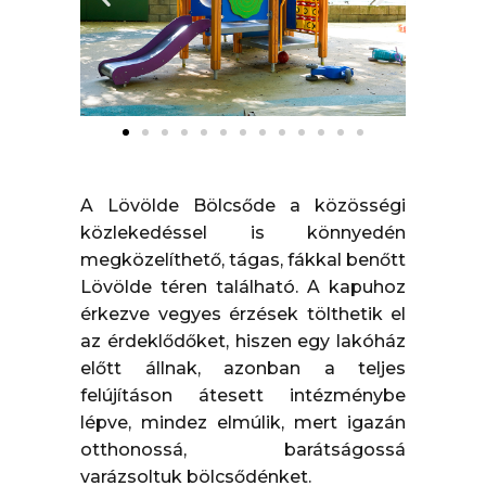
A Lövölde Bölcsőde a közösségi
közlekedéssel is könnyedén
megközelíthető, tágas, fákkal benőtt
Lövölde téren található. A kapuhoz
érkezve vegyes érzések tölthetik el
az érdeklődőket, hiszen egy lakóház
előtt állnak, azonban a teljes
felújításon átesett intézménybe
lépve, mindez elmúlik, mert igazán
otthonossá, barátságossá
varázsoltuk bölcsődénket.