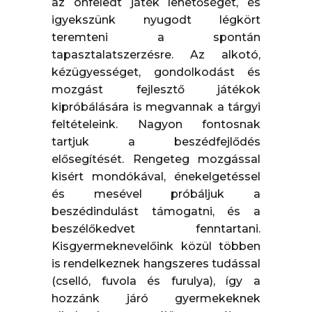
az önfeledt játék lehetőségét, és
igyekszünk nyugodt légkört
teremteni a spontán
tapasztalatszerzésre. Az alkotó,
kézügyességet, gondolkodást és
mozgást fejlesztő játékok
kipróbálására is megvannak a tárgyi
feltételeink. Nagyon fontosnak
tartjuk a beszédfejlődés
elősegítését. Rengeteg mozgással
kisért mondókával, énekelgetéssel
és mesével próbáljuk a
beszédindulást támogatni, és a
beszélőkedvet fenntartani.
Kisgyermeknevelőink közül többen
is rendelkeznek hangszeres tudással
(cselló, fuvola és furulya), így a
hozzánk járó gyermekeknek