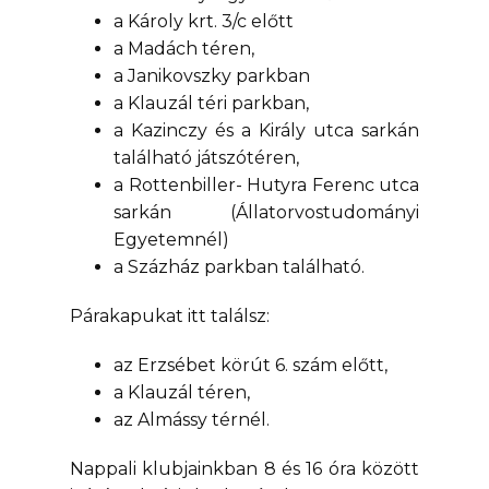
a Károly krt. 3/c előtt
a Madách téren,
a Janikovszky parkban
a Klauzál téri parkban,
a Kazinczy és a Király utca sarkán
található játszótéren,
a Rottenbiller- Hutyra Ferenc utca
sarkán (Állatorvostudományi
Egyetemnél)
a Százház parkban található.
Párakapukat itt találsz:
az Erzsébet körút 6. szám előtt,
a Klauzál téren,
az Almássy térnél.
Nappali klubjainkban 8 és 16 óra között