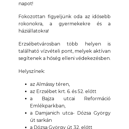
napot!
Fokozottan figyeljünk oda az idősebb
rokonokra, a gyermekekre és a
háziállatokra!
Erzsébetvárosban több helyen is
található vízvételi pont, melyek aktívan
segítenek a hőség elleni védekezésben.
Helyszínek:
az Almássy téren,
az Erzsébet krt. 6. és 52. előtt
a Bajza utcai Reformáció
Emlékparkban,
a Damjanich utca- Dózsa György
út sarkán
a Dózsa György út 32. előtt