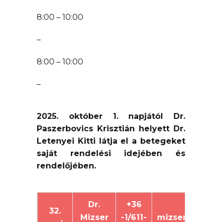
8:00 – 10:00
–
8:00 – 10:00
–
2025. október 1. napjától Dr.
Paszerbovics Krisztián helyett Dr.
Letenyei Kitti látja el a betegeket
saját rendelési idejében és
rendelőjében.
Dr.
+36
32.
mizserbt@gma
Mizser
-1/611-