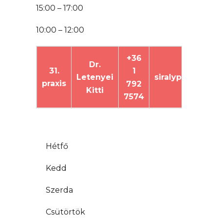
15:00 – 17:00
10:00 – 12:00
+36
Dr.
31.
1
siralypraxis@g
Letenyei
praxis
792
Kitti
7574
.
Hétfő
Kedd
Szerda
Csütörtök