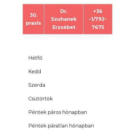
Dr.
+36
30.
Szuhanek
-1/792-
praxis
Erzsébet
7675
.
Hétfő
Kedd
Szerda
Csütörtök
Péntek páros hónapban
Péntek páratlan hónapban