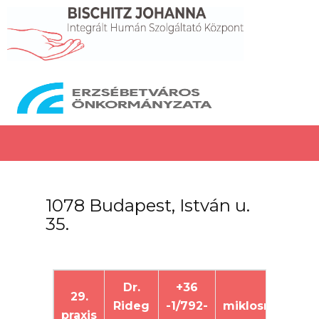
1078 Budapest, István u.
35.
Dr.
+36
29.
miklosrideg@g
Rideg
-1/792-
praxis